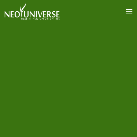
T
o
g
g
l
e
n
a
v
i
g
a
t
i
o
n