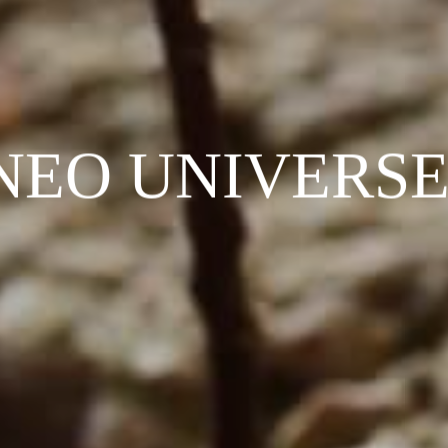
N
E
O
U
N
I
V
E
R
S