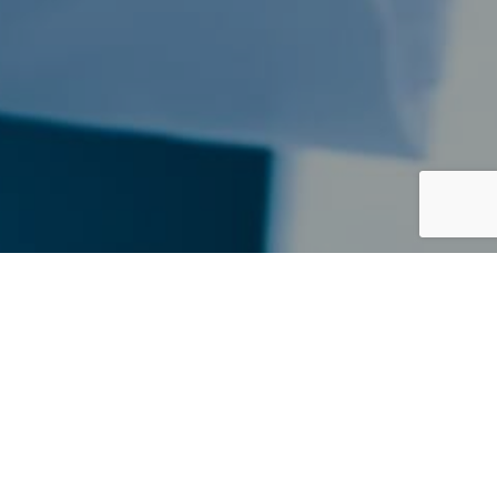
ИННОВАЦИИ — ГЛАВНАЯ
ЦЕННОСТЬ
Концепция компании заключается в том, что
сотрудники компании работают вместе с врачами.
Neo Universe
принимает активное участие в
процессе лечения, не ограничивая роль врача