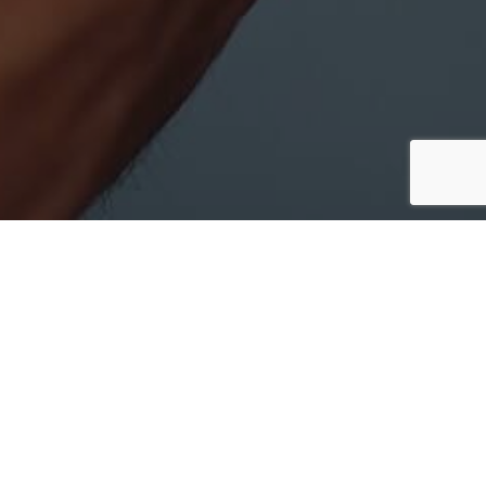
ЗДОРОВЬЕ — ВНУТРЕННЯЯ
ЦЕННОСТЬ
В своей ежедневной работе
Neo Universe
следует
нескольким золотым правилам и ценностям. Эти
значения определяют, насколько мы успешны в той
сфере, в которой мы работаем.